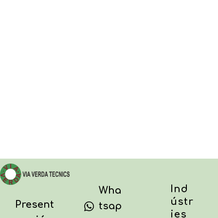
Contacta'ns ara
Ind
Wha
ústr
Present
tsap
ies