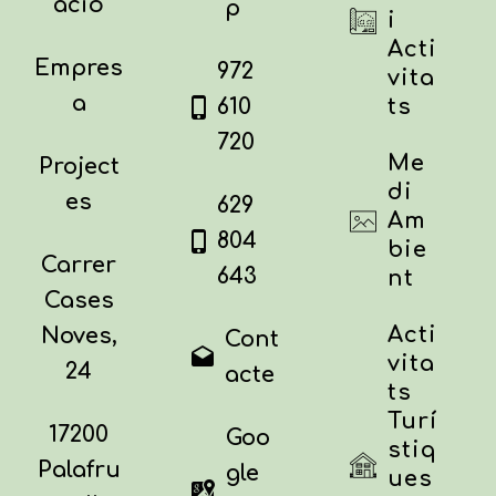
ació
p
i
Acti
Empres
972
vita
a
610
ts
720
Me
Project
di
es
629
Am
804
bie
Carrer
643
nt
Cases
Acti
Noves,
Cont
vita
24
acte
ts
Turí
17200
Goo
stiq
Palafru
gle
ues