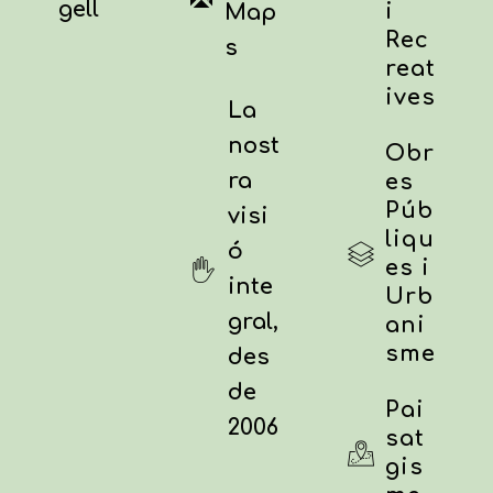
gell
i
Map
Rec
s
reat
ives
La
nost
Obr
ra
es
Púb
visi
liqu
ó
es i
inte
Urb
gral,
ani
sme
des
de
Pai
2006
sat
gis