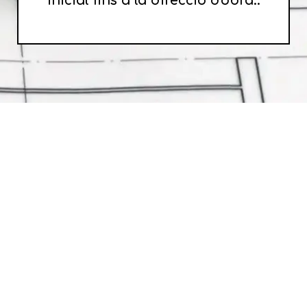
inicial fins a la direcció d'obra..
Disseny
Infraestructu
d'Espais
de