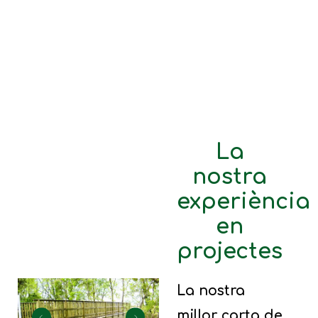
activitats.
agrícola i
zones
verdes.
La
nostra
experiència
en
projectes
La nostra
millor carta de