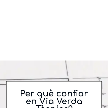
UR
E
PR
OJ
EC
TE
S
Per què confiar
en Via Verda